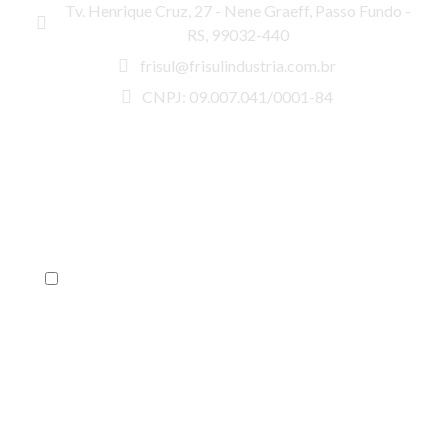
Tv. Henrique Cruz, 27 - Nene Graeff, Passo Fundo -
RS, 99032-440
frisul@frisulindustria.com.br
CNPJ: 09.007.041/0001-84
Assine Nossa Newsletter
Receba os melhores conteúdos sobre o
mercado e nossas novidades!
Aceito receber novidades no meu email