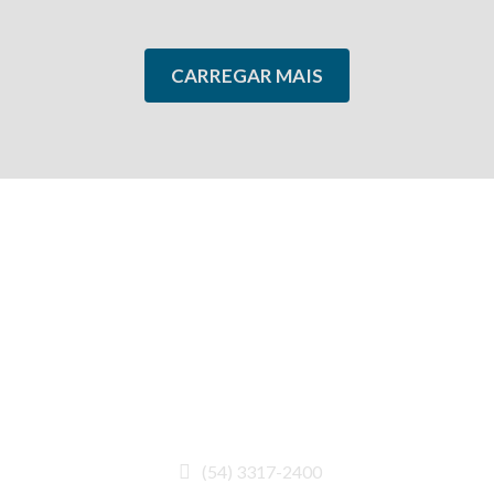
CARREGAR MAIS
Há mais de 20 anos atendendo todo o Brasil com o
comércio e industrialização de equipamentos
frigoríficos.
(54) 3317-2400